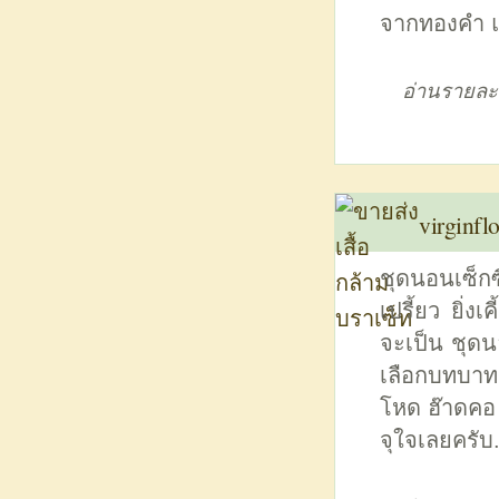
จากทองคำ แ
อ่านรายละ
virginfl
ชุดนอนเซ็กซ
เปรี้ยว ยิ่ง
จะเป็น ชุดนอ
เลือกบทบาท
โหด ฮ๊าดคอ
จุใจเลยครับ..