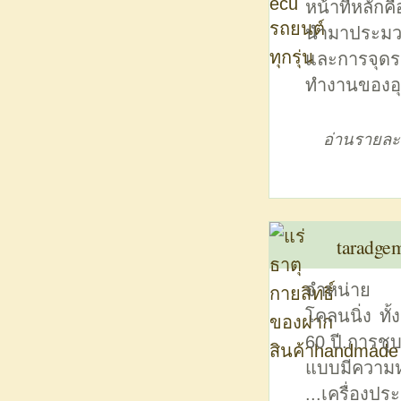
หน้าที่หลักค
นำมาประมวล
และการจุดร
ทำงานของอุป
อ่านรายละ
taradge
จำหน่าย เค
โคลนนิ่ง ท
60 ปี.การช
แบบมีความห
...เครื่องป