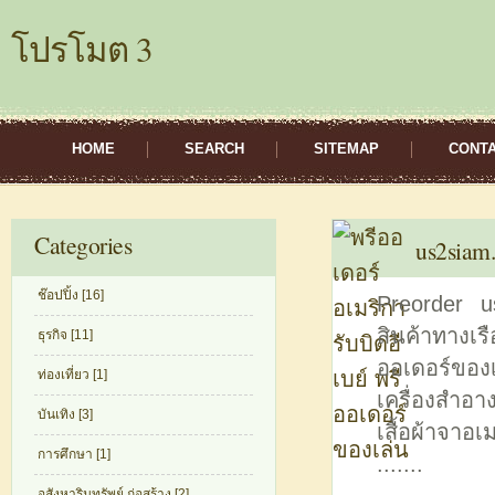
โปรโมต 3
HOME
SEARCH
SITEMAP
CONT
Categories
us2siam
ช๊อปปิ้ง [16]
Preorder u
สินค้าทางเรื
ธุรกิจ [11]
ออเดอร์ของเ
ท่องเที่ยว [1]
เครื่องสําอ
บันเทิง [3]
เสื้อผ้าจาอเ
การศึกษา [1]
.......
อสังหาริมทรัพย์ ก่อสร้าง [2]